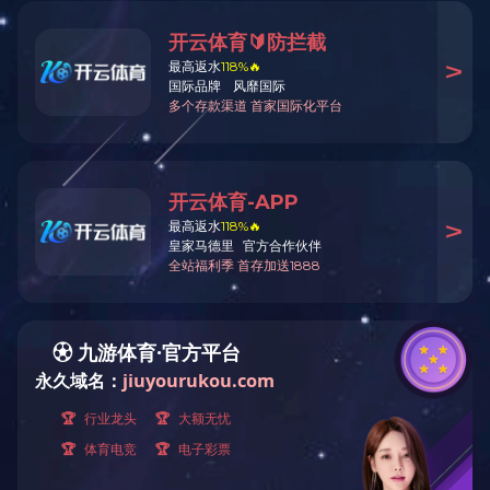
公司新闻
行业新闻
爱游戏ayx官网首页_爱游戏(中
国)
CONTACT US
地址：哈尔滨市利民开发区宝安路99号
邮编：150025
电话：0451-58774176
手机
：
13895837036
哈尔滨吉象隆生
联系人：田辉