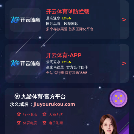
公司新闻
行业新闻
爱游戏ayx官网首页_爱游戏(中
国)
CONTACT US
地址：哈尔滨市利民开发区宝安路99号
邮编：150025
电话：0451-58774176
手机
：
13895837036
哈尔滨吉象隆生
联系人：田辉