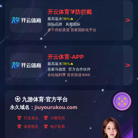
企业简介
企业文化
爱游戏ayx官网首页_爱游戏(中国)
员工风采
爱游戏ayx官网首页_
爱游戏ayx官网首页_爱游戏(中
国)
CONTACT US
地址：哈尔滨市利民开发区宝安路99号