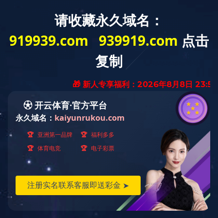
缔造中国
生物技术业领导品牌
首页
爱游戏ayx官网首
企业概况