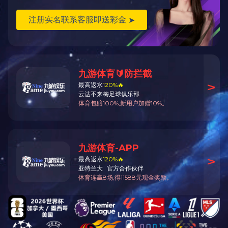
邮编：150025
电话：0451-58774176
手机
：
13895837036
爱游戏ayx官网首页_
联系人：田辉
传真：
0451-58774176
邮箱：jxlswgs@126.com
爱游戏ayx官网首页_
项目合作